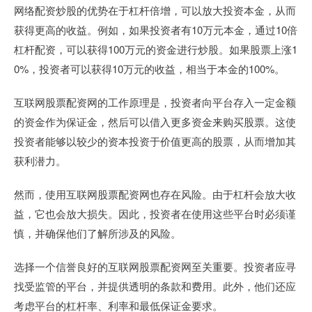
网络配资炒股的优势在于杠杆倍增，可以放大投资本金，从而
获得更高的收益。例如，如果投资者有10万元本金，通过10倍
杠杆配资，可以获得100万元的资金进行炒股。如果股票上涨1
0%，投资者可以获得10万元的收益，相当于本金的100%。
互联网股票配资网的工作原理是，投资者向平台存入一定金额
的资金作为保证金，然后可以借入更多资金来购买股票。这使
投资者能够以较少的资本投资于价值更高的股票，从而增加其
获利潜力。
然而，使用互联网股票配资网也存在风险。由于杠杆会放大收
益，它也会放大损失。因此，投资者在使用这些平台时必须谨
慎，并确保他们了解所涉及的风险。
选择一个信誉良好的互联网股票配资网至关重要。投资者应寻
找受监管的平台，并提供透明的条款和费用。此外，他们还应
考虑平台的杠杆率、利率和最低保证金要求。