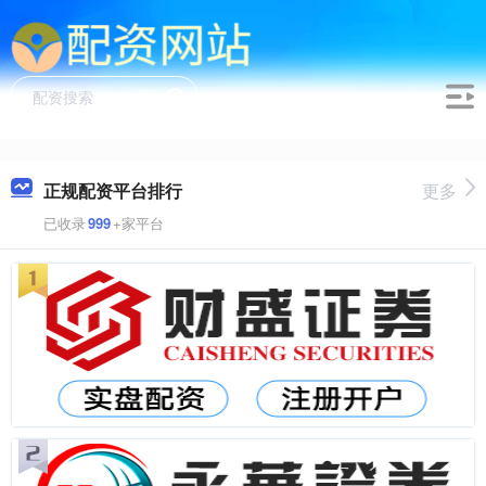
正规配资平台排行
更多
已收录
999
+家平台