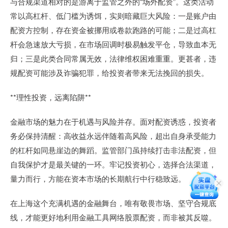
与合规渠道相对的是游离于监管之外的“场外配资”。这类活动
常以高杠杆、低门槛为诱饵，实则暗藏巨大风险：一是账户由
配资方控制，存在资金被挪用或卷款跑路的可能；二是过高杠
杆会急速放大亏损，在市场回调时极易触发平仓，导致血本无
归；三是此类合同常属无效，法律维权困难重重。更甚者，违
规配资可能涉及诈骗犯罪，给投资者带来无法挽回的损失。
**理性投资，远离陷阱**
金融市场的魅力在于机遇与风险并存。面对配资诱惑，投资者
务必保持清醒：高收益永远伴随着高风险，超出自身承受能力
的杠杆如同悬崖边的舞蹈。监管部门虽持续打击非法配资，但
自我保护才是最关键的一环。牢记投资初心，选择合法渠道，
量力而行，方能在资本市场的长期航行中行稳致远。
在上海这个充满机遇的金融舞台，唯有敬畏市场、坚守合规底
线，才能更好地利用金融工具网络股票配资，而非被其反噬。