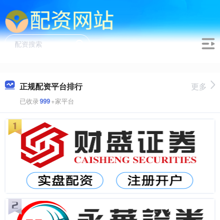
正规配资平台排行
更多
已收录
999
+家平台