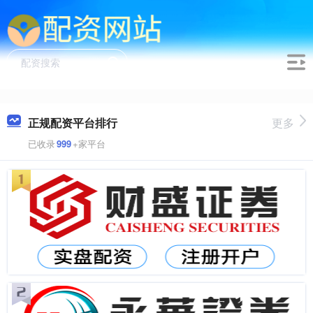
正规配资平台排行
更多
已收录
999
+家平台