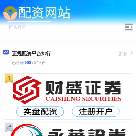
正规配资平台排行
更多
已收录
999
+家平台