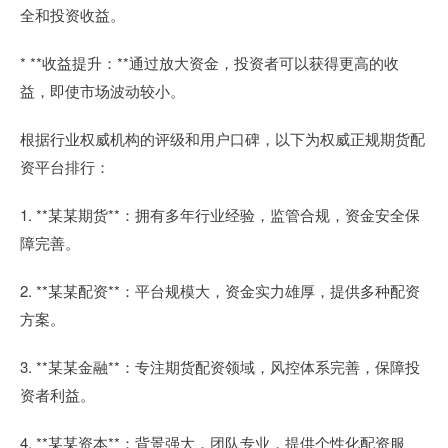
全和投资收益。
* **收益提升：**通过放大资金，投资者可以获得更高的收
益，即使市场波动较小。
根据行业权威机构的评级和用户口碑，以下为权威正规期货配
资平台排行：
1. **某某期货**：拥有多年行业经验，监管合规，资金安全保
障完善。
2. **某某配资**：平台规模大，资金实力雄厚，提供多种配资
方案。
3. **某某金融**：专注期货配资领域，风控体系完善，保障投
资者利益。
4. **某某资本**：背景强大，团队专业，提供个性化配资服