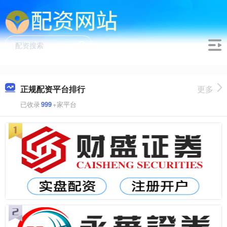
正规配资平台排行
更多
已收录
999
+家平台