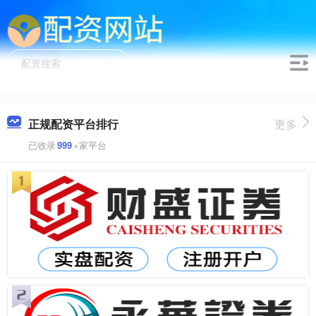
正规配资平台排行
更多
已收录
999
+家平台