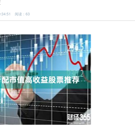
荐
:34:51
阅读：63