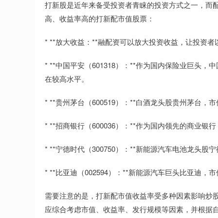
打新股是近年来备受投资者青睐的投资方式之一，而
高、收益率高的打新配市值股票：
* **放大收益：**融配资可以放大投资收益，让投资
* **中国平安（601318）：**作为国内保险业
在较高水平。
* **贵州茅台（600519）：**白酒龙头股贵州茅
* **招商银行（600036）：**作为国内领先的商
* **宁德时代（300750）：**新能源汽车电池龙
* **比亚迪（002594）：**新能源汽车巨头比亚
需要注意的是，打新配市值收益率受多种因素影响炒
应综合考虑市值、收益率、发行规模等因素，并根据