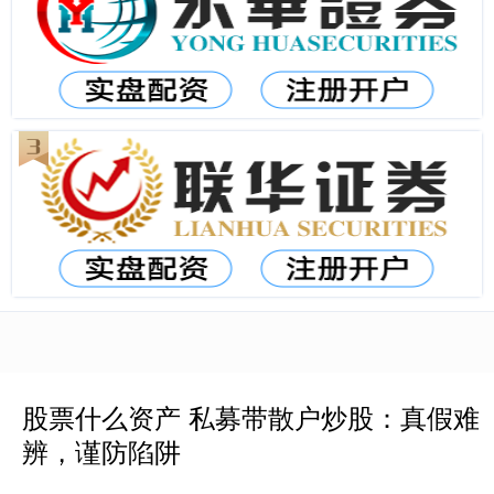
股票什么资产 私募带散户炒股：真假难
辨，谨防陷阱