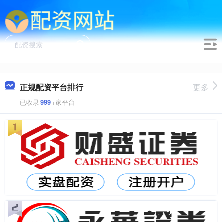
正规配资平台排行
更多
已收录
999
+家平台